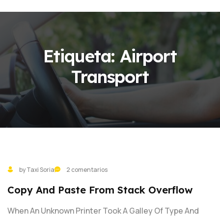
Etiqueta:
Airport
Transport
by Taxi Soria
2 comentarios
Copy And Paste From Stack Overflow
When An Unknown Printer Took A Galley Of Type And