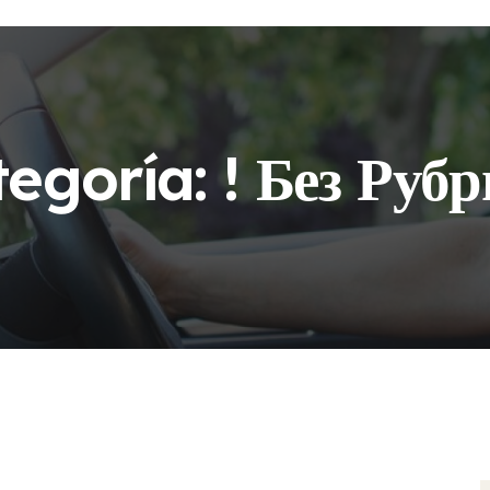
tegoría:
! Без Руб